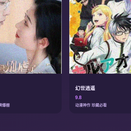
幻世逍遥
9.8
碑爆棚
动漫神作 珍藏必看