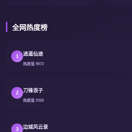
全网热度榜
逍遥仙途
1
热度值 9872
刀锋浪子
2
热度值 9326
边城风云录
3