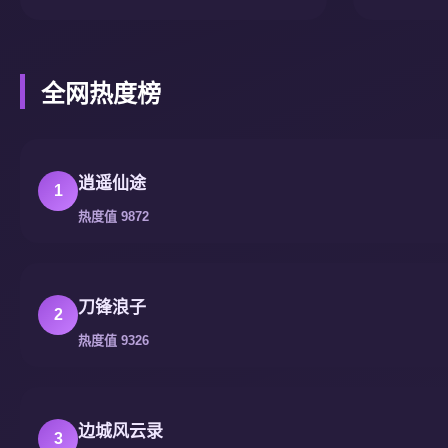
全网热度榜
逍遥仙途
1
热度值 9872
刀锋浪子
2
热度值 9326
边城风云录
3