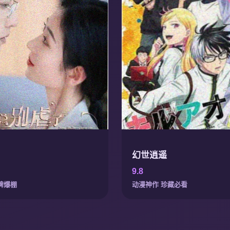
幻世逍遥
9.8
碑爆棚
动漫神作 珍藏必看